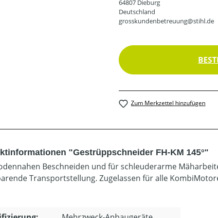
64807 Dieburg
Deutschland
grosskundenbetreuung@stihl.de
BEST
Zum Merkzettel hinzufügen
ktinformationen "Gestrüppschneider FH-KM 145°"
dennahen Beschneiden und für schleuderarme Mäharbeiten 
parende Transportstellung. Zugelassen für alle KombiMotore
ifizierung:
Mehrzweck-Anbaugeräte