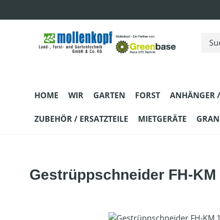
m Hauptinhalt springen
Zur Suche springen
Zur Hauptnavigation springen
HOME
WIR
GARTEN
FORST
ANHÄNGER /
ZUBEHÖR / ERSATZTEILE
MIETGERÄTE
GRANI
Gestrüppschneider FH-KM 
Bildergalerie überspringen