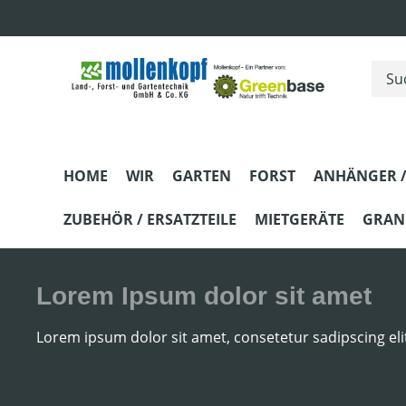
m Hauptinhalt springen
Zur Suche springen
Zur Hauptnavigation springen
HOME
WIR
GARTEN
FORST
ANHÄNGER /
ZUBEHÖR / ERSATZTEILE
MIETGERÄTE
GRANI
Lorem Ipsum dolor sit amet
Lorem ipsum dolor sit amet, consetetur sadipscing el