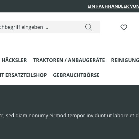
EIN FACHHÄNDLER VON
DU H
 HÄCKSLER
TRAKTOREN / ANBAUGERÄTE
REINIGUNG
T ERSATZTEILSHOP
GEBRAUCHTBÖRSE
itr, sed diam nonumy eirmod tempor invidunt ut labore et 