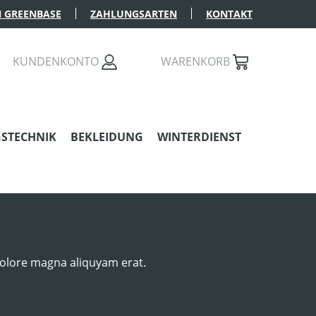
 GREENBASE
ZAHLUNGSARTEN
KONTAKT
AST 0 PRODUKTE AUF DEM MERKZETTEL
KUNDENKONTO
WARENKORB
STECHNIK
BEKLEIDUNG
WINTERDIENST
dolore magna aliquyam erat.