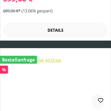
689,00 €*
(13.06% gespart)
DETAILS
Bestellanfrage
Rabatt
%