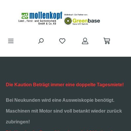
Zum Hauptinhalt springen
DU HAST 0 PRODUKTE AUF D
Die Kaution Beträgt immer eine doppelte Tagesmiete!
Bei Neukunden wird eine Ausweiskopie benötigt.
Maschinen mit Motor sind voll betankt wieder zurück
zubringen!