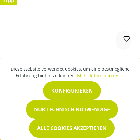
Diese Website verwendet Cookies, um eine bestmögliche
PKW-Anhänger mit Aufffahrrampe
Erfahrung bieten zu können.
Mehr Informationen ...
KONFIGURIEREN
NUR TECHNISCH NOTWENDIGE
35,00 €
Mietbar ab
ALLE COOKIES AKZEPTIEREN