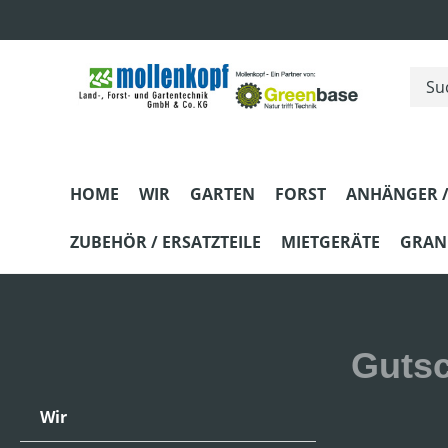
m Hauptinhalt springen
Zur Suche springen
Zur Hauptnavigation springen
HOME
WIR
GARTEN
FORST
ANHÄNGER /
ZUBEHÖR / ERSATZTEILE
MIETGERÄTE
GRANI
Guts
Wir