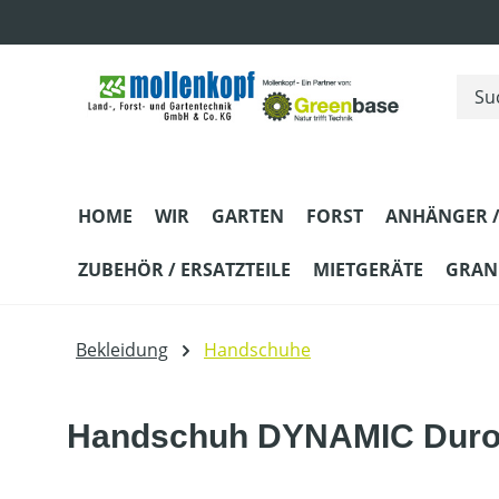
m Hauptinhalt springen
Zur Suche springen
Zur Hauptnavigation springen
HOME
WIR
GARTEN
FORST
ANHÄNGER /
ZUBEHÖR / ERSATZTEILE
MIETGERÄTE
GRANI
Bekleidung
Handschuhe
Handschuh DYNAMIC Dur