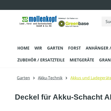
m Hauptinhalt springen
Zur Suche springen
Zur Hauptnavigation springen
HOME
WIR
GARTEN
FORST
ANHÄNGER /
ZUBEHÖR / ERSATZTEILE
MIETGERÄTE
GRANI
Garten
Akku-Technik
Akkus und Ladegerät
Deckel für Akku-Schacht 