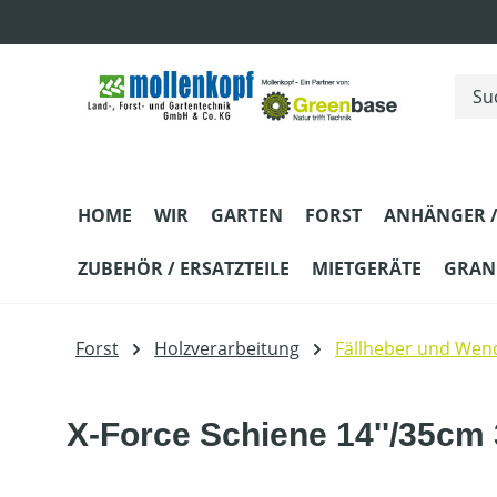
m Hauptinhalt springen
Zur Suche springen
Zur Hauptnavigation springen
HOME
WIR
GARTEN
FORST
ANHÄNGER /
ZUBEHÖR / ERSATZTEILE
MIETGERÄTE
GRANI
Forst
Holzverarbeitung
Fällheber und We
X-Force Schiene 14''/35cm 3